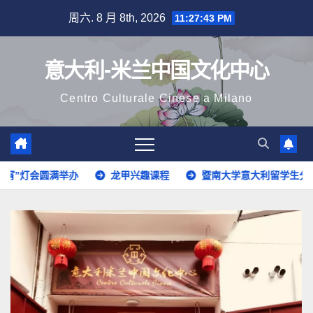
跳
周六. 8 月 8th, 2026
11:27:45 PM
至
内
意大利-米兰中国文化中心
容
Centro Culturale Cinese a Milano
龙甲兴趣课程
暨南大学意大利留学生分享
意大利语开班啦