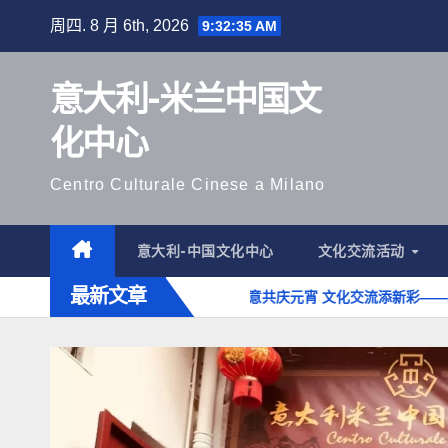
跳
周四. 8 月 6th, 2026
9:32:36 AM
至
内
意大利-米兰中国文
容
化中心
Centro Culturale Cinese a Milano
意大利-中国文化中心
文化交流活动
最新文章
味 文化传承庆新春
中意共庆元宵 文化交流添新彩——2025“情