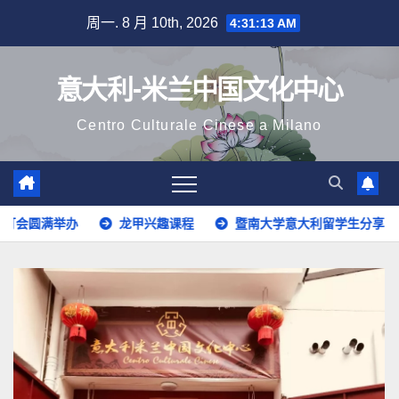
跳
周一. 8 月 10th, 2026
4:31:15 AM
至
内
意大利-米兰中国文化中心
容
Centro Culturale Cinese a Milano
兴趣课程
暨南大学意大利留学生分享
意大利语开班啦！