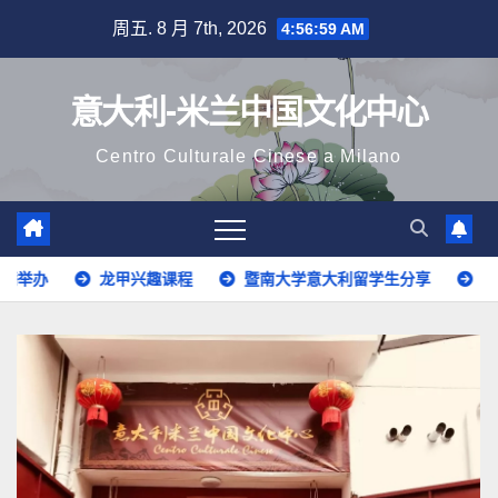
跳
周五. 8 月 7th, 2026
4:57:01 AM
至
内
意大利-米兰中国文化中心
容
Centro Culturale Cinese a Milano
课程
暨南大学意大利留学生分享
意大利语开班啦！