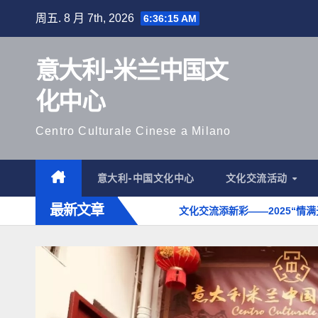
跳
周五. 8 月 7th, 2026
6:36:17 AM
至
内
意大利-米兰中国文
容
化中心
Centro Culturale Cinese a Milano
意大利-中国文化中心
文化交流活动
最新文章
承庆新春
中意共庆元宵 文化交流添新彩——2025“情满元宵”灯会